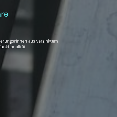
hre
serungsrinnen aus verzinktem
unktionalität.