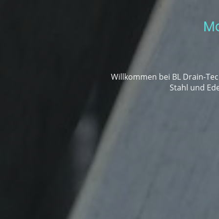
Ma
Willkommen bei BL Drain-Tec
Stahl und Ede